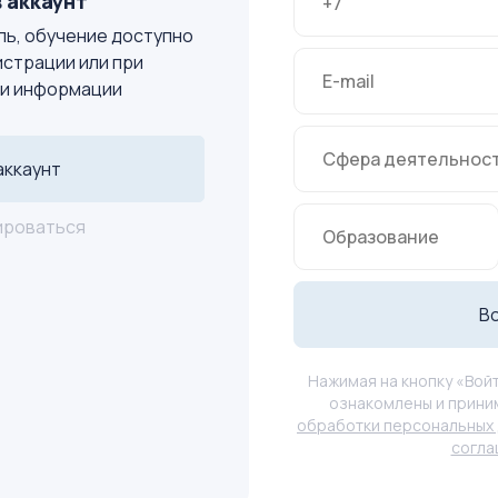
 аккаунт
ь, обучение доступно
истрации или при
и информации
аккаунт
ироваться
В
Нажимая на кнопку «Войт
ознакомлены и прини
обработки персональных 
согл