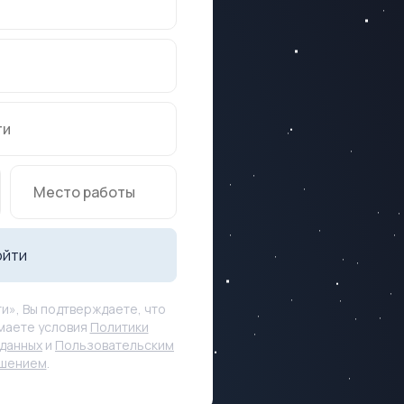
ойти
и», Вы подтверждаете, что
маете условия
Политики
данных
и
Пользовательским
ашением
.