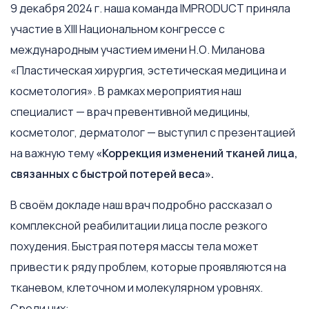
9 декабря 2024 г. наша команда IMPRODUCT приняла
участие в
XIII Национальном конгрессе с
международным участием имени Н.О. Миланова
«Пластическая хирургия, эстетическая медицина и
косметология»
. В рамках мероприятия наш
специалист — врач превентивной медицины,
косметолог, дерматолог — выступил с презентацией
на важную тему
«Коррекция изменений тканей лица,
связанных с быстрой потерей веса».
В своём докладе наш врач подробно рассказал о
комплексной реабилитации лица после резкого
похудения. Быстрая потеря массы тела может
привести к ряду проблем, которые проявляются на
тканевом, клеточном и молекулярном уровнях.
Среди них: