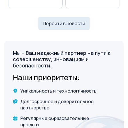
A
подробнее
подробнее
п
Перейти в новости
Мы – Ваш надежный партнер на пути
к
совершенству, инновациям и
безопасности.
Наши приоритеты:
Уникальность и технологичность
Долгосрочное и доверительное
партнерство
Регулярные образовательные
проекты