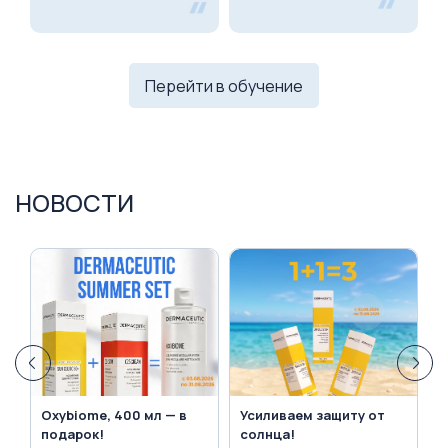
Перейти в обучение
НОВОСТИ
Усиливаем защиту от
Визит на производство
О
солнца!
DERMACEUTIC в Ницц...
в