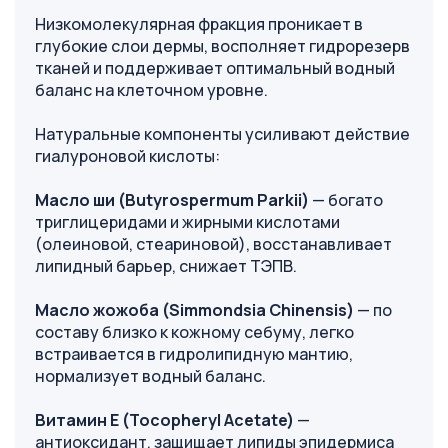
Низкомолекулярная фракция проникает в
глубокие слои дермы, восполняет гидрорезерв
тканей и поддерживает оптимальный водный
баланс на клеточном уровне.
Натуральные компоненты усиливают действие
гиалуроновой кислоты:
Масло ши (Butyrospermum Parkii)
— богато
триглицеридами и жирными кислотами
(олеиновой, стеариновой), восстанавливает
липидный барьер, снижает ТЭПВ.
Масло жожоба (Simmondsia Chinensis)
— по
составу близко к кожному себуму, легко
встраивается в гидролипидную мантию,
нормализует водный баланс.
Витамин E (Tocopheryl Acetate)
—
антиоксидант, защищает липиды эпидермиса