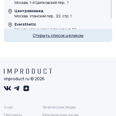
Москва, 1-й Щипковский пер., 1
Центравиамед
Москва, Уланский пер., 22, стр. 1
Eversthetic
Москва, Нахимовский проспект, 56
Открыть список целиком
DocLaser
ул. Маргелова, 3 к3
Косметологическая клиника
г. Тюмень, ул. Мельникайте, 105
improduct.ru © 2026
О нас
Физическим лицам
Партнеры
Юридическим лицам