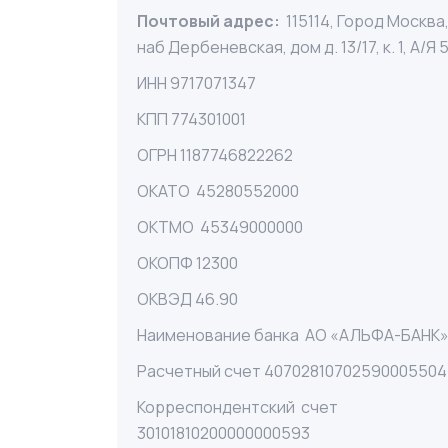
Почтовый адрес:
115114, Город Москва
наб Дербеневская, дом д. 13/17, к. 1, А/Я 5
ИНН 9717071347
КПП 774301001
ОГРН 1187746822262
ОКАТО 45280552000
ОКТМО 45349000000
ОКОПФ 12300
ОКВЭД 46.90
Наименование банка АО «АЛЬФА-БАНК
Расчетный счет 40702810702590005504
Корреспондентский счет
30101810200000000593