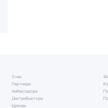
О нас
Фи
Партнеры
Юр
Амбассадоры
По
Дистрибьюторы
По
Бренды