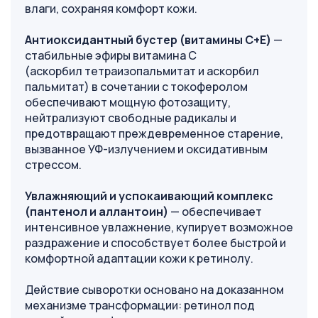
влаги, сохраняя комфорт кожи.
Антиоксидантный бустер (витамины С+Е)
—
стабильные эфиры витамина С
(аскорбил тетраизопальмитат и аскорбил
пальмитат) в сочетании с токоферолом
обеспечивают мощную фотозащиту,
нейтрализуют свободные радикалы и
предотвращают преждевременное старение,
вызванное УФ-излучением и оксидативным
стрессом.
Увлажняющий и успокаивающий комплекс
(пантенол и аллантоин)
— обеспечивает
интенсивное увлажнение, купирует возможное
раздражение и способствует более быстрой и
комфортной адаптации кожи к ретинолу.
Действие сыворотки основано на доказанном
механизме трансформации: ретинол под