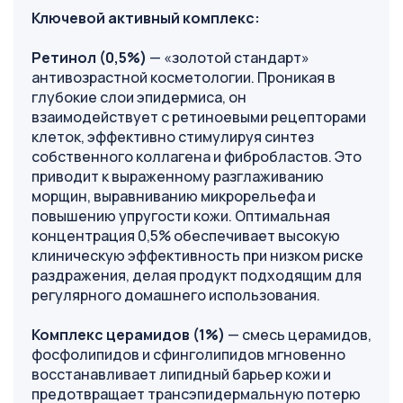
Ключевой активный комплекс:
Ретинол (0,5%)
— «золотой стандарт»
антивозрастной косметологии. Проникая в
глубокие слои эпидермиса, он
взаимодействует с ретиноевыми рецепторами
клеток, эффективно стимулируя синтез
собственного коллагена и фибробластов. Это
приводит к выраженному разглаживанию
морщин, выравниванию микрорельефа и
повышению упругости кожи. Оптимальная
концентрация 0,5% обеспечивает высокую
клиническую эффективность при низком риске
раздражения, делая продукт подходящим для
регулярного домашнего использования.
Комплекс церамидов (1%)
— смесь церамидов,
фосфолипидов и сфинголипидов мгновенно
восстанавливает липидный барьер кожи и
предотвращает трансэпидермальную потерю