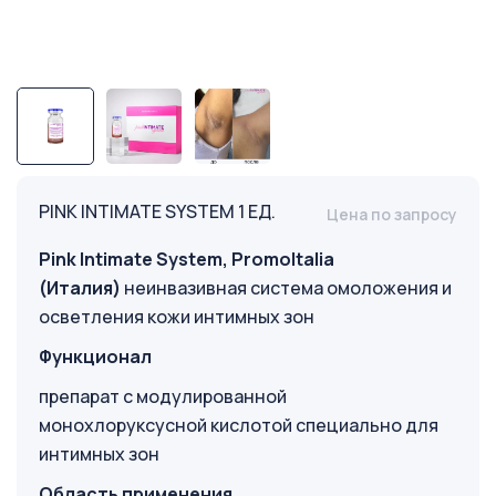
PINK INTIMATE SYSTEM 1 ЕД.
Цена по запросу
Pink Intimate System, PromoItalia
(Италия)
неинвазивная система омоложения и
осветления кожи интимных зон
Функционал
препарат с модулированной
монохлоруксусной кислотой специально для
интимных зон
Область применения